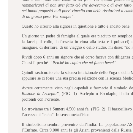
rammaricarci di non aver fatto ciò che dovevamo o di aver fatto 
nei buoni propositi o di porvi rimedio con delle risoluzioni a camb
di un grosso peso. Per sempre”.
Questo ho riferito alla signora in questione e tutto è andato bene.
Un giorno un padre di famiglia al quale era piaciuto un semplice 
la faccia, il collo, la fossetta in cima alla testa e i polpacci)
mangiare, di dormire, di un viaggio o dello studio, mi disse: “
ho i
Rividi dopo 6 anni un signore che al corso faceva con diligenza gl
Chiesi il perché.
“Perché ho capito che mi fanno bene!”
Quindi rassicurato che la scienza intuizionale dello Yoga e della M
appurare se ci fosse una sua precisa relazione con la scienza Medi
Avrete certamente visto negli ospedali e farmacie il simbolo dei
Bastone di Asclepio”
, (FIG. 1). Asclepio o Esculapio, il dio 
profondi con l’oriente.
Lo troviamo tra i Sumeri 4.500 anni fa, (FIG. 2). Il bassorilievo
l’accesso al “cielo”. In senso metasfisico.
Il simbolismo sembra provenire dall’India. La popolazione AS
l’Eufrate. Circa 9.000 anni fa gli Ariani provenienti dalla Russia