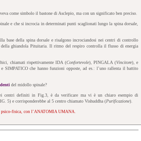
aveva come simbolo il bastone di Asclepio, ma con un significato ben preciso.
inale e che si incrocia in determinati punti scaglionati lungo la spina dorsale,
lla base della spina dorsale e risalgono incrociandosi nei centri di controllo
 della ghiandola Pituitaria. Il ritmo del respiro controlla il flusso di energia
ichici, chiamati rispettivamente IDA (
Confortevole
), PINGALA (
Vincitore
), e
IMPATICO che hanno funzioni opposte, ad es.: l’uno rallenta il battito
ndenti
del midollo spinale?
dei centri definiti in Fig.3, è da verificare ma vi è un chiaro esempio di
(FIG. 5) e corrisponderebbe al 5 centro chiamato Vishuddha (
Purificazione
).
nza psico-fisica, con l’ANATOMIA UMANA.