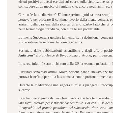
effetti positivi di questi esercizi sul cuore, sulla circolazione san
con stupore di un medico di famiglia che, ancora negli anni ‘90, s
Che cos’è la meditazione? E’ introspezione guidata, resa semplic
positiva
”, per bloccare il continuo lavorio della mente conscia, pr
anziani, della carriera, della ricerca, di uno sgarbo fatto che ci 
nella terminologia freudiana, con tutte le sue potenzialità.
La mente Subconscia gestisce la memoria, la deduzione, comparazi
solo e solamente se la mente conscia è calma.
Sostenuto dalle pubblicazioni scientifiche e dagli effetti posi
Antistress
” al
Policlinico di Borgo Roma a Verona
, per il persona
Lo stress infatti è stato dichiarato dalla UE la seconda malattia i
I risultati sono stati ottimi. Molte persone hanno rilevato che f
portava beneficio per tutta la settimana, sonno profondo, meno a
Durante la meditazione una signora si mise a piangere. Preoccupat
successo.
La soluzione è giunta da una chiacchierata che feci tempo addiet
una lotta interiore per rimanere concentrati/e. Poi con l’uso del M
il coperchio del grande pentolone del subconscio, dove sono imma
fatto o non fatto esce come in un film. Per questo possiamo gi