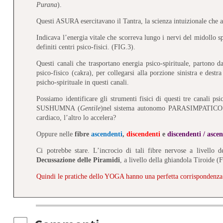
Purana
).
Questi ASURA esercitavano il Tantra, la scienza intuizionale che 
Indicava l’energia vitale che scorreva lungo i nervi del midollo sp
definiti centri psico-fisici. (FIG.3).
Questi canali che trasportano energia psico-spirituale, partono da
psico-fisico (cakra), per collegarsi alla porzione sinistra e destra
psicho-spirituale in questi canali.
Possiamo identificare gli strumenti fisici di questi tre canali ps
SUSHUMNA (
Gentile
)nel sistema autonomo PARASIMPATICO e S
cardiaco, l’altro lo accelera?
Oppure nelle
fibre
ascendenti
,
discendenti
e
discendenti / asce
Ci potrebbe stare. L’incrocio di tali fibre nervose a livello 
Decussazione delle Piramidi
, a livello della ghiandola Tiroide 
Quindi le pratiche dello YOGA hanno una perfetta corrisponde