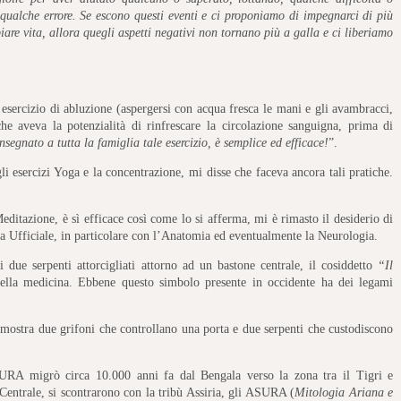
qualche errore. Se escono questi eventi e ci proponiamo di impegnarci di più
iare vita, allora quegli aspetti negativi non tornano più a galla e ci liberiamo
esercizio di abluzione (aspergersi con acqua fresca le mani e gli avambracci,
 che aveva la potenzialità di rinfrescare la circolazione sanguigna, prima di
nsegnato a tutta la famiglia tale esercizio, è semplice ed efficace!
”.
i esercizi Yoga e la concentrazione, mi disse che faceva ancora tali pratiche.
editazione, è sì efficace così come lo si afferma, mi è rimasto il desiderio di
ca Ufficiale, in particolare con l’Anatomia ed eventualmente la Neurologia.
 due serpenti attorcigliati attorno ad un bastone centrale, il cosiddetto
“Il
della medicina. Ebbene questo simbolo presente in occidente ha dei legami
 mostra due grifoni che controllano una porta e due serpenti che custodiscono
URA migrò circa 10.000 anni fa dal Bengala verso la zona tra il Tigri e
 Centrale, si scontrarono con la tribù Assiria, gli ASURA (
Mitologia Ariana e