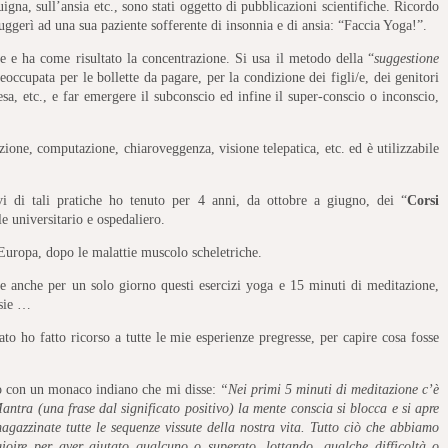
guigna, sull’ansia etc., sono stati oggetto di pubblicazioni scientifiche. Ricordo
uggerì ad una sua paziente sofferente di insonnia e di ansia: “Faccia Yoga!”.
e e ha come risultato la concentrazione. Si usa il metodo della “
suggestione
eoccupata per le bollette da pagare, per la condizione dei figli/e, dei genitori
pesa, etc., e far emergere il subconscio ed infine il super-conscio o inconscio,
one, computazione, chiaroveggenza, visione telepatica, etc. ed è utilizzabile
tivi di tali pratiche ho tenuto per 4 anni, da ottobre a giugno, dei “
Corsi
le universitario e ospedaliero.
n Europa, dopo le malattie muscolo scheletriche.
are anche per un solo giorno questi esercizi yoga e 15 minuti di meditazione,
nsie …
o ho fatto ricorso a tutte le mie esperienze pregresse, per capire cosa fosse
ro con un monaco indiano che mi disse:
“Nei primi 5 minuti di meditazione c’è
antra (una frase dal significato positivo) la mente conscia si blocca e si apre
gazzinate tutte le sequenze vissute della nostra vita. Tutto ciò che abbiamo
oire per aver aiutato qualcuno o superato, lottando, qualche difficoltà o