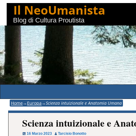
Il NeoUmanista
Blog di Cultura Proutista
Home
→
Europa
→
Scienza intuizionale e Anatomia Umana
Scienza intuizionale e An
16 Marzo 2023
Tarcisio Bonotto