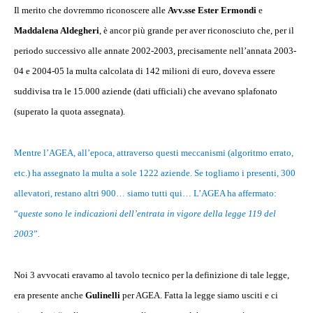
Il merito che dovremmo riconoscere alle
Avv.sse Ester Ermondi
e
Maddalena Aldegheri
, è ancor più grande per aver riconosciuto che, per il
periodo successivo alle annate 2002-2003, precisamente nell’annata 2003-
04 e 2004-05 la multa calcolata di 142 milioni di euro, doveva essere
suddivisa tra le 15.000 aziende (dati ufficiali) che avevano splafonato
(superato la quota assegnata).
Mentre l’AGEA, all’epoca, attraverso questi meccanismi (algoritmo errato,
etc.) ha assegnato la multa a sole 1222 aziende. Se togliamo i presenti, 300
allevatori, restano altri 900… siamo tutti qui… L’AGEA ha affermato:
“
queste sono le indicazioni dell’entrata in vigore della legge 119 del
2003
”.
Noi 3 avvocati eravamo al tavolo tecnico per la definizione di tale legge,
era presente anche
Gulinelli
per AGEA. Fatta la legge siamo usciti e ci