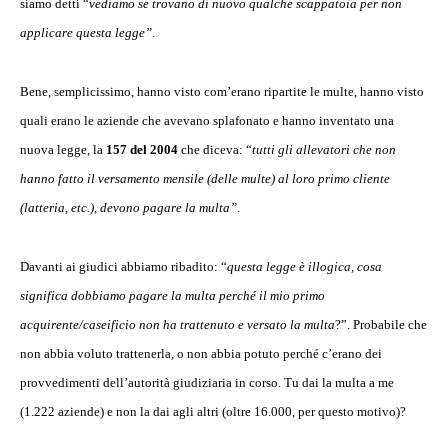
siamo detti “
vediamo se trovano di nuovo qualche scappatoia per non
applicare questa legge”
.
Bene, semplicissimo, hanno visto com’erano ripartite le multe, hanno visto
quali erano le aziende che avevano splafonato e hanno inventato una
nuova legge, la
157 del 2004
che diceva: “
tutti gli allevatori che non
hanno fatto il versamento mensile (delle multe) al loro primo cliente
(latteria, etc.), devono pagare la multa”
.
Davanti ai giudici abbiamo ribadito: “
questa legge è illogica, cosa
significa dobbiamo pagare la multa perché il mio primo
acquirente/caseificio non ha trattenuto e versato la multa
?”. Probabile che
non abbia voluto trattenerla, o non abbia potuto perché c’erano dei
provvedimenti dell’autorità giudiziaria in corso. Tu dai la multa a me
(1.222 aziende) e non la dai agli altri (oltre 16.000, per questo motivo)?