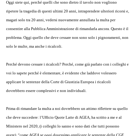
Oggi siete qui, perché quelli che sono dietro il tavolo non vogliono
ripetere la tragedia di questi ultimi 20 anni, intraprendere ulteriori ricorsi e,
magari solo tra 20 anni, vedersi nuovamente annullata la multa per
consentire alla Pubblica Amministrazione di rimandarla ancora. Questo è il
problema. Oggi quello che deve cessare non sono solo i pignoramenti, non
solo le multe, ma anche i ricalcoli.
Perché devono cessare i ricalcoli? Perché, come già parlato con i colleghi e
voi lo sapete perché è elementare, è evidente che laddove volessero
applicare le sentenze della Corte di Giustizia Europea i ricalcoli
dovrebbero essere complessivi e non individuali.
Prima di rimandare la multa a noi dovrebbero un attimo riflettere su quello
che deve succedere: l’Ufficio Quote Latte di AGEA, ha scritto a me e al
Ministero nel 2020, (i colleghi lo sanno e sono dati che tutti possono
avere), “
come AGEA se oggi dovessimo applicare le sentenze della CGE,