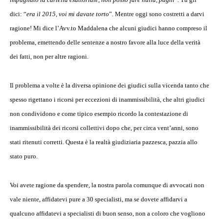
dici: “
era il 2015, voi mi davate torto
”. Mentre oggi sono costretti a darvi
ragione! Mi dice l’Avv.to Maddalena che alcuni giudici hanno compreso il
problema, emettendo delle sentenze a nostro favore alla luce della verità
dei fatti, non per altre ragioni.
Il problema a volte è la diversa opinione dei giudici sulla vicenda tanto che
spesso rigettano i ricorsi per eccezioni di inammissibilità, che altri giudici
non condividono e come tipico esempio ricordo la contestazione di
inammissibilità dei ricorsi collettivi dopo che, per circa vent’anni, sono
stati ritenuti corretti. Questa è la realtà giudiziaria pazzesca, pazzia allo
stato puro.
Voi avete ragione da spendere, la nostra parola comunque di avvocati non
vale niente, affidatevi pure a 30 specialisti, ma se dovete affidarvi a
qualcuno affidatevi a specialisti di buon senso, non a coloro che vogliono