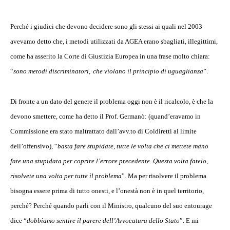
Perché i giudici che devono decidere sono gli stessi ai quali nel 2003
avevamo detto che, i metodi utilizzati da AGEA erano sbagliati, illegittimi,
come ha asserito la Corte di Giustizia Europea in una frase molto chiara:
“
sono metodi discriminatori,
che violano il principio di uguaglianza
”.
Di fronte a un dato del genere il problema oggi non è il ricalcolo, è che la
devono smettere, come ha detto il Prof. Germanò: (quand’eravamo in
Commissione era stato maltrattato dall’avv.to di Coldiretti al limite
dell’offensivo), “
basta fare stupidate, tutte le volta che ci mettete mano
fate una stupidata per coprire l’errore precedente. Questa volta fatelo,
risolvete una volta per tutte il problema
”. Ma per risolvere il problema
bisogna essere prima di tutto onesti, e l’onestà non è in quel territorio,
perché? Perché quando parli con il Ministro, qualcuno del suo entourage
dice “
dobbiamo sentire il parere dell’Avvocatura dello Stato
”. E mi