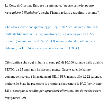
La Corte di Giustizia Europea ha affermato: “
questo criterio, questo
meccanismo è illegittimo
”, perché l’hanno redatto a tavolino, postumo”.
Che cosa succede con questa legge illegittima? Per l’annata 2004-05 la
multa di 142 milioni di euro, non doveva più essere pagata da 1.222
aziende (
con una media di 116.202€!
), ma secondo i dati ufficiali che
abbiamo, da 11.534 aziende (
con una media di 11.312€
).
Ciò significa che oggi in Italia vi sono più di 10.000 aziende dalle quali lo
STATO, da 25 anni, non ha riscosso niente. Queste aziende hanno
comunque ricevuto i finanziamenti UE, il PSR, mentre alle 1.222 aziende,
multate, lo Stato ha pignorato le proprietà, sequestrato la PAC (
contributo
UE di sostegno al reddito per agricoltori/allevatori, che dovrebbe essere
impignorabile!
).